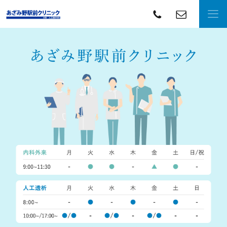
contact
TE
docohome